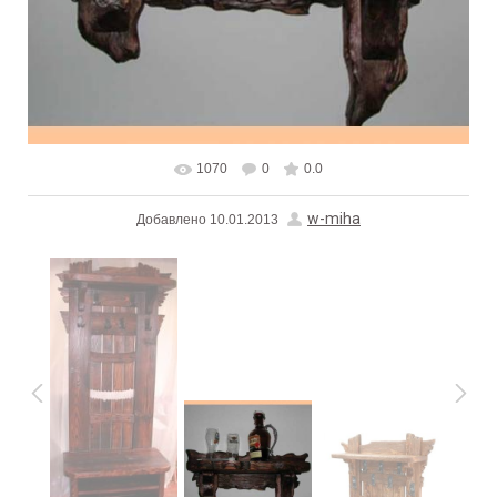
1070
0
0.0
В реальном размере
600x600
/ 203.1Kb
w-miha
Добавлено
10.01.2013