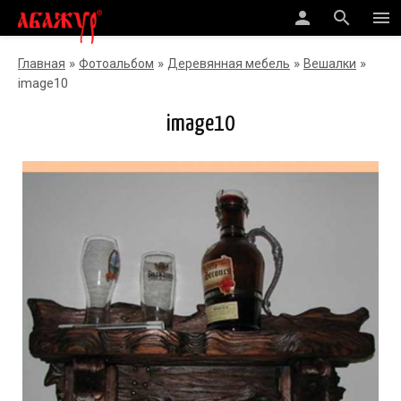
person
search
menu
»
»
»
»
Главная
Фотоальбом
Деревянная мебель
Вешалки
image10
image10