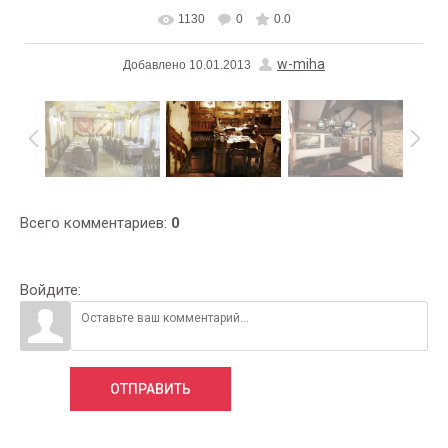
1130
0
0.0
В реальном размере
700x467
/ 181.9Kb
w-miha
Добавлено
10.01.2013
Всего комментариев
:
0
Войдите:
ОТПРАВИТЬ