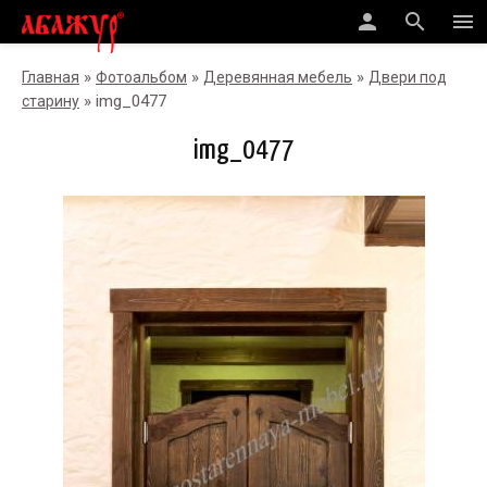
person
search
menu
»
»
»
Главная
Фотоальбом
Деревянная мебель
Двери под
» img_0477
старину
img_0477