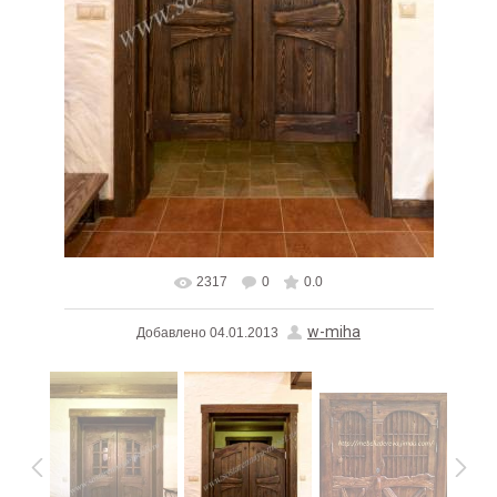
2317
0
0.0
В реальном размере
683x1024
/ 180.9Kb
w-miha
Добавлено
04.01.2013