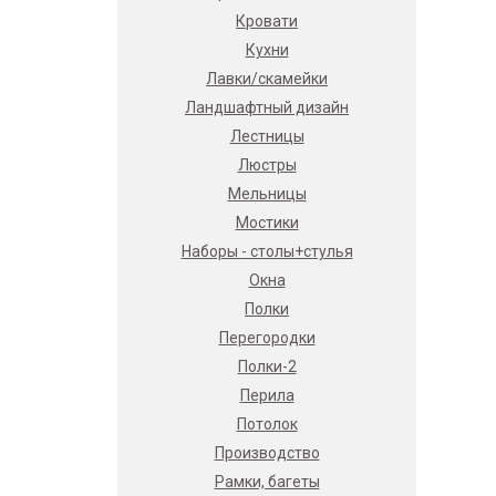
Кровати
Кухни
Лавки/скамейки
Ландшафтный дизайн
Лестницы
Люстры
Мельницы
Мостики
Наборы - столы+стулья
Окна
Полки
Перегородки
Полки-2
Перила
Потолок
Производство
Рамки, багеты