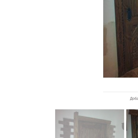
В ре
Доб