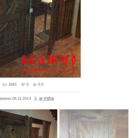
1681
0
0.0
альном размере
1125x1500
/ 191.8Kb
w-miha
авлено
06.11.2013