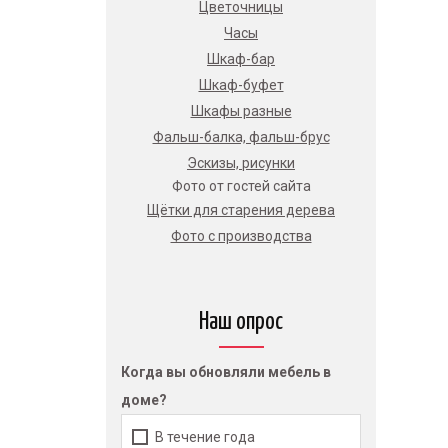
Цветочницы
Часы
Шкаф-бар
Шкаф-буфет
Шкафы разные
Фальш-балка, фальш-брус
Эскизы, рисунки
Фото от гостей сайта
Щётки для старения дерева
Фото с производства
Наш опрос
Когда вы обновляли мебель в
доме?
В течение года