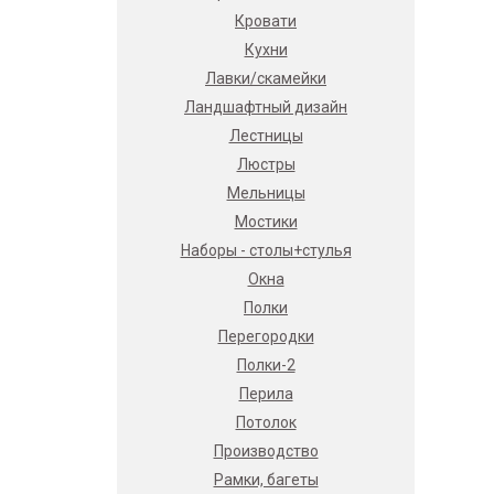
Кровати
Кухни
Лавки/скамейки
Ландшафтный дизайн
Лестницы
Люстры
Мельницы
Мостики
Наборы - столы+стулья
Окна
Полки
Перегородки
Полки-2
Перила
Потолок
Производство
Рамки, багеты