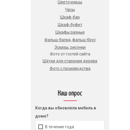
Цветочницы
Часы
Шкаф-бар
Шкаф-буфет
Шкафы разные
Фальш-балка, фальш-брус
Эскизы, рисунки
Фото от гостей сайта
Щётки для старения дерева
Фото с производства
Наш опрос
Когда вы обновляли мебель в
доме?
В течение года