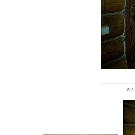
В ре
Доб