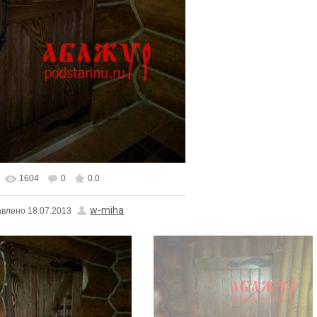
1604
0
0.0
альном размере
1125x1500
/ 153.6Kb
w-miha
авлено
18.07.2013