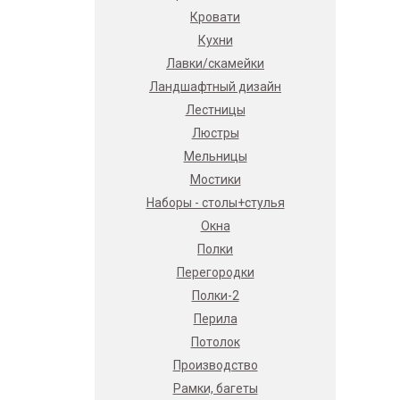
Кровати
Кухни
Лавки/скамейки
Ландшафтный дизайн
Лестницы
Люстры
Мельницы
Мостики
Наборы - столы+стулья
Окна
Полки
Перегородки
Полки-2
Перила
Потолок
Производство
Рамки, багеты