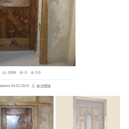
1958
0
0.0
реальном размере
450x600
/ 73.6Kb
w-miha
авлено
04.01.2013