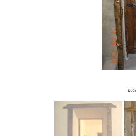
В 
Доб