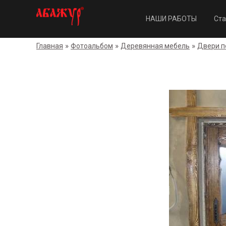
НАШИ РАБОТЫ
Ста
»
»
»
Главная
Фотоальбом
Деревянная мебель
Двери п