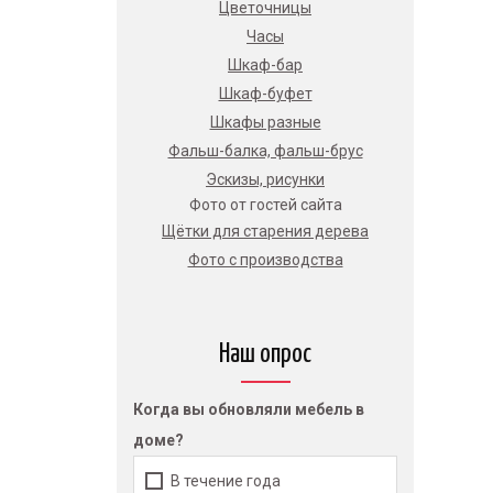
Цветочницы
Часы
Шкаф-бар
Шкаф-буфет
Шкафы разные
Фальш-балка, фальш-брус
Эскизы, рисунки
Фото от гостей сайта
Щётки для старения дерева
Фото с производства
Наш опрос
Когда вы обновляли мебель в
доме?
В течение года