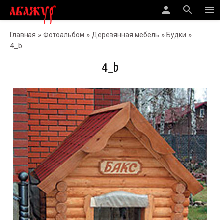
person
search
menu
»
»
»
»
Главная
Фотоальбом
Деревянная мебель
Будки
4_b
4_b