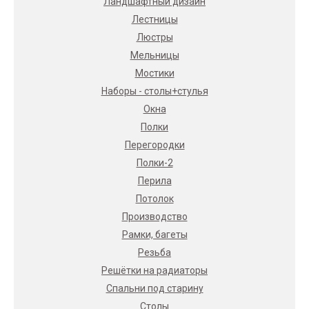
Ландшафтный дизайн
Лестницы
Люстры
Мельницы
Мостики
Наборы - столы+стулья
Окна
Полки
Перегородки
Полки-2
Перила
Потолок
Производство
Рамки, багеты
Резьба
Решётки на радиаторы
Спальни под старину
Столы